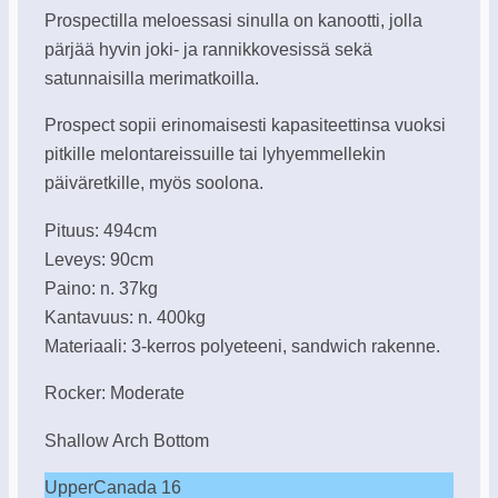
Prospectilla meloessasi sinulla on kanootti, jolla
pärjää hyvin joki- ja rannikkovesissä sekä
satunnaisilla merimatkoilla.
Prospect sopii erinomaisesti kapasiteettinsa vuoksi
pitkille melontareissuille tai lyhyemmellekin
päiväretkille, myös soolona.
Pituus: 494cm
Leveys: 90cm
Paino: n. 37kg
Kantavuus: n. 400kg
Materiaali: 3-kerros polyeteeni, sandwich rakenne.
Rocker: Moderate
Shallow Arch Bottom
UpperCanada 16