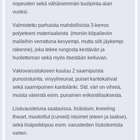
nopeuden sekä vähäisemmän tuulipinta-alan
vuoksi.
Valmistettu parhaista mahdollisista 3-kerros
polyeteeni materiaaleista (moniin kilpaileviin
malleihin verrattuna kevyempi, mutta silti jäykempi
rakenne), joka tekee rungosta kestävän ja
huolettoman sekä myös itsestään kelluvan.
Vakiovarustukseen kuuluu 2 saarnipuista
punosistuinta, vinyylireunat, puiset kantokahvat
sekä saarnipuinen kantolänki. Std. väri on vihreä,
muista väreistä esim. punainen erikoistilauksesta.
Lisävausteluna saatavissa. lisäistuin, kneeling
thwart, muotoillut (curved) istuimet (eteen ja taakse),
sekä lisäpoikkipuu esim. varusteiden lisäsitomista
varten.