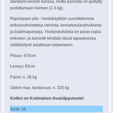
standard-version kanssa, mutta painosta on pystytty
pudottamaan hieman (2-3 kg).
Rajumpaan joki- / koskikäyttöön suosittelemme
erikoisvahvistettua versiota, kevlarkeulavahvikkeita
ja lisäilmapusseja. Yksityiskohdista on paras sopia
erikseen, ja kanootti tehdään tässä tapauksessa
räätälöidysti asiakkaan tarpeeseen.
Pituus: 470cm
Leveys: 83cm
Paino: n. 26 kg
Optimi max. kantavuus: n. 320 kg
Kolibri on Kotimainen Avainlipputuote!
Arctic 16