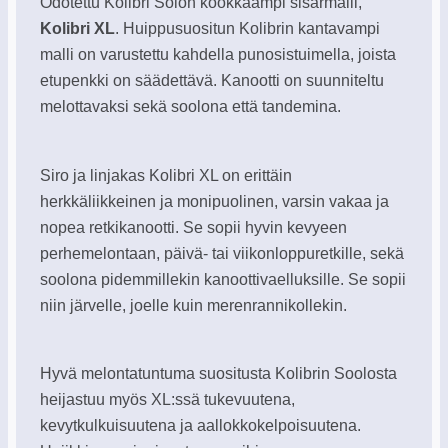
Odotettu Kolibri Solon kookkaampi sisarmalli,
Kolibri XL
. Huippusuositun Kolibrin kantavampi
malli on varustettu kahdella punosistuimella, joista
etupenkki on säädettävä. Kanootti on suunniteltu
melottavaksi sekä soolona että tandemina.
Siro ja linjakas Kolibri XL on erittäin
herkkäliikkeinen ja monipuolinen, varsin vakaa ja
nopea retkikanootti. Se sopii hyvin kevyeen
perhemelontaan, päivä- tai viikonloppuretkille, sekä
soolona pidemmillekin kanoottivaelluksille. Se sopii
niin järvelle, joelle kuin merenrannikollekin.
Hyvä melontatuntuma suositusta Kolibrin Soolosta
heijastuu myös XL:ssä tukevuutena,
kevytkulkuisuutena ja aallokkokelpoisuutena.