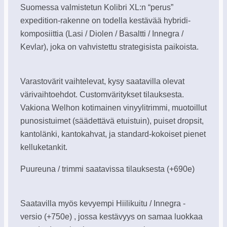
Suomessa valmistetun Kolibri XL:n “perus”
expedition-rakenne on todella kestävää hybridi-
komposiittia (Lasi / Diolen / Basaltti / Innegra /
Kevlar), joka on vahvistettu strategisista paikoista.
Varastovärit vaihtelevat, kysy saatavilla olevat
värivaihtoehdot. Customväritykset tilauksesta.
Vakiona Welhon kotimainen vinyylitrimmi, muotoillut
punosistuimet (säädettävä etuistuin), puiset dropsit,
kantolänki, kantokahvat, ja standard-kokoiset pienet
kelluketankit.
Puureuna / trimmi saatavissa tilauksesta (+690e)
Saatavilla myös kevyempi Hiilikuitu / Innegra -
versio (+750e) , jossa kestävyys on samaa luokkaa