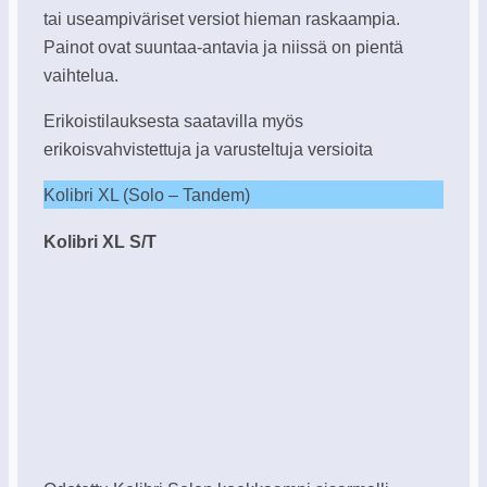
tai useampiväriset versiot hieman raskaampia.
Painot ovat suuntaa-antavia ja niissä on pientä
vaihtelua.
Erikoistilauksesta saatavilla myös
erikoisvahvistettuja ja varusteltuja versioita
Kolibri XL (Solo – Tandem)
Kolibri XL S/T